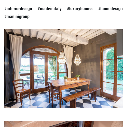
#interiordesign #madeinitaly #luxuryhomes #homedesign
#maninigroup