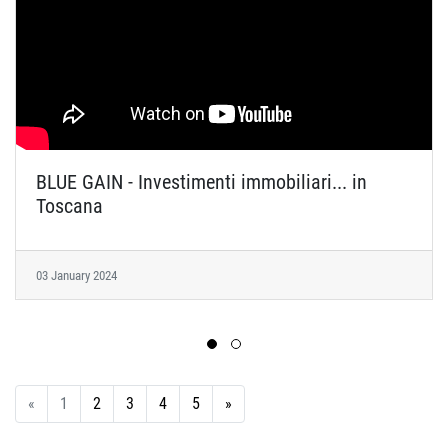
BLUE GAIN - Investimenti immobiliari... in
Toscana
03 January 2024
Previous
Next
«
1
2
3
4
5
»