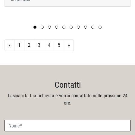
Previous
Next
«
1
2
3
4
5
»
Contatti
Lasciaci la tua richiesta e verrai contattato nelle prossime 24
ore.