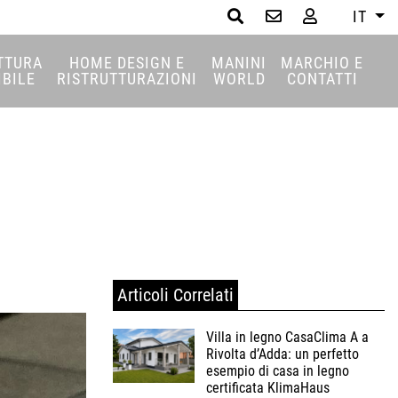
IT
Cerca
TTURA
HOME DESIGN E
MANINI
MARCHIO E
IBILE
RISTRUTTURAZIONI
WORLD
CONTATTI
Articoli Correlati
Villa in legno CasaClima A a
Rivolta d’Adda: un perfetto
esempio di casa in legno
certificata KlimaHaus